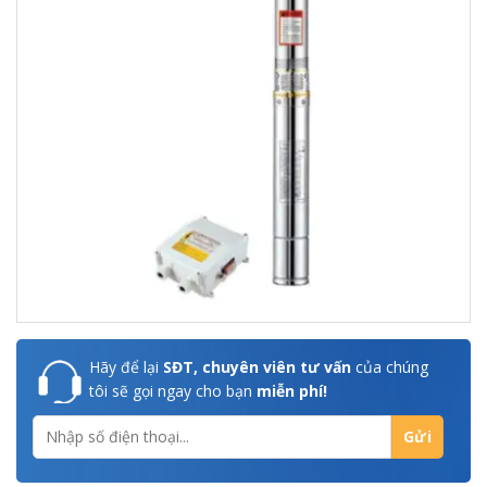
Hãy để lại
SĐT, chuyên viên tư vấn
của chúng
tôi sẽ gọi ngay cho bạn
miễn phí!