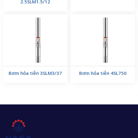
2.5SLM1.5/12
Bơm hỏa tiễn 3SLM3/37
Bơm hỏa tiễn 4SL750