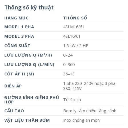
Thông số kỹ thuật
HẠNG MỤC
THÔNG SỐ
MODEL 1 PHA
4SLM16/61
MODEL 3 PHA
4SL16/61
CÔNG SUẤT
1.5 kW / 2 HP
LƯU LƯỢNG Q (M³/H)
0–24
LƯU LƯỢNG Q (L/MIN)
0–360
CỘT ÁP H (M)
36–13
1 pha 220–240V hoặc 3 pha
ĐIỆN ÁP
380–415V
ĐƯỜNG KÍNH GIẾNG PHÙ
Từ 4 inch
HỢP
CẤU TẠO
Bơm ly tâm nhiều tầng cánh
VẬT LIỆU THÂN BƠM
Inox chống ăn mòn