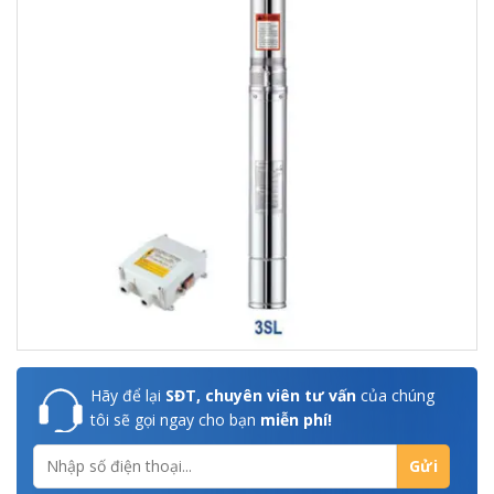
Hãy để lại
SĐT, chuyên viên tư vấn
của chúng
tôi sẽ gọi ngay cho bạn
miễn phí!