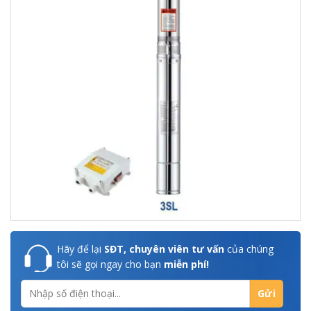
Hãy để lại
SĐT, chuyên viên tư vấn
của chúng
tôi sẽ gọi ngay cho bạn
miễn phí!