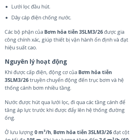
Lưới lọc đầu hút.
Dây cáp điện chống nước.
Các bộ phận của
Bơm hỏa tiễn 3SLM3/26
được gia
công chính xác, giúp thiết bị vận hành ổn định và đạt
hiệu suất cao.
Nguyên lý hoạt động
Khi được cấp điện, động cơ của
Bơm hỏa tiễn
3SLM3/26
truyền chuyển động đến trục bơm và hệ
thống cánh bơm nhiều tầng.
Nước được hút qua lưới lọc, đi qua các tầng cánh để
tăng áp lực trước khi được đẩy lên hệ thống đường
ống.
Ở lưu lượng
0 m³/h
,
Bơm hỏa tiễn 3SLM3/26
đạt cột
áp tối đa
105 m
. Khi lưu lượng tăng đến
3.6 m³/h (60