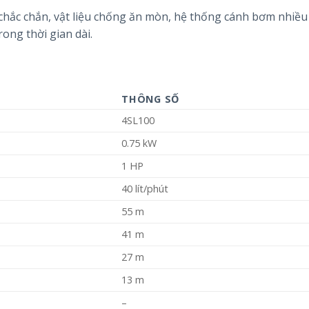
chắc chắn, vật liệu chống ăn mòn, hệ thống cánh bơm nhiều
rong thời gian dài.
THÔNG SỐ
4SL100
0.75 kW
1 HP
40 lít/phút
55 m
41 m
27 m
13 m
–