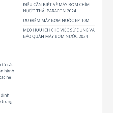
ĐIỀU CẦN BIẾT VỀ MÁY BƠM CHÌM
NƯỚC THẢI PARAGON 2024
ƯU ĐIỂM MÁY BƠM NƯỚC EP-10M
MẸO HỮU ÍCH CHO VIỆC SỬ DỤNG VÀ
BẢO QUẢN MÁY BƠM NƯỚC 2024
 từ các
ận hành
các hệ
 định
p trong