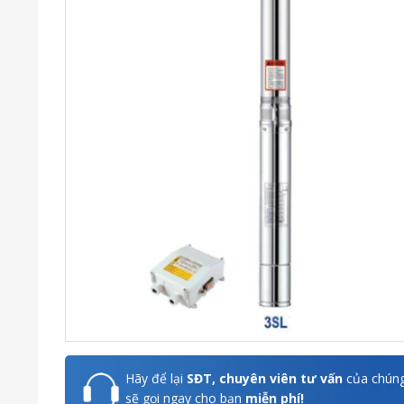
Hãy để lại
SĐT, chuyên viên tư vấn
của chúng
sẽ gọi ngay cho bạn
miễn phí!