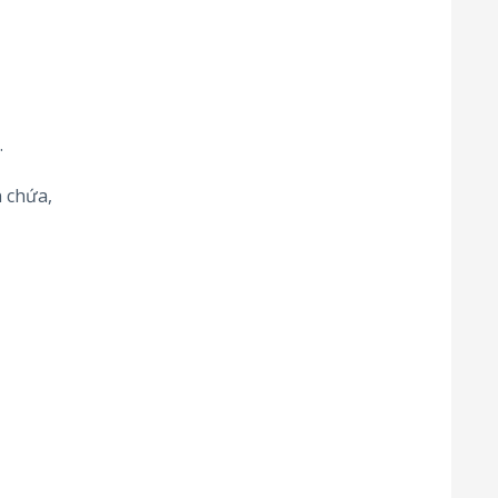
.
 chứa,