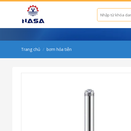
Skip
to
Tìm
kiếm:
content
Trang chủ
/
bơm hỏa tiễn