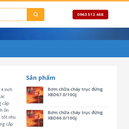
0963 512 468
Sản phẩm
Bơm chữa cháy trục đứng
4 inch
XBD67.0/10GJ
các
g cấp
nh ổn
Bơm chữa cháy trục đứng
 tốt nhu
XBD66.0/10GJ
ống cấp