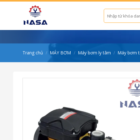
Skip
to
Tìm
kiếm:
content
Trang chủ
/
MÁY BƠM
/
Máy bơm ly tâm
/
Máy bơm t