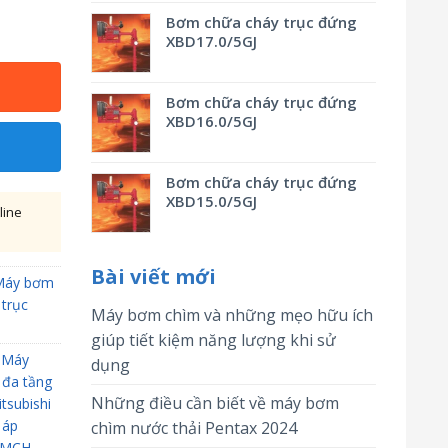
Bơm chữa cháy trục đứng
XBD17.0/5GJ
Bơm chữa cháy trục đứng
XBD16.0/5GJ
Bơm chữa cháy trục đứng
XBD15.0/5GJ
line
Bài viết mới
Máy bơm
trục
Máy bơm chìm và những mẹo hữu ích
giúp tiết kiệm năng lượng khi sử
,
Máy
dụng
 đa tầng
Những điều cần biết về máy bơm
tsubishi
 áp
chìm nước thải Pentax 2024
i MCH-