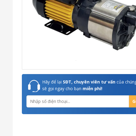
Hãy để lại
SĐT, chuyên viên tư vấn
của chúng
sẽ gọi ngay cho bạn
miễn phí!