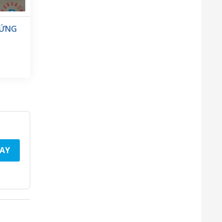
ĐỨNG
AY