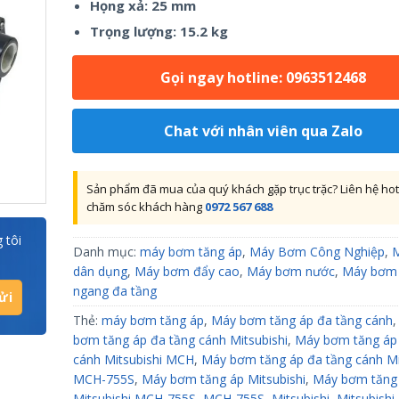
Họng xả: 25 mm
Trọng lượng: 15.2 kg
Gọi ngay hotline: 0963512468
Chat với nhân viên qua Zalo
Sản phẩm đã mua của quý khách gặp trục trặc? Liên hệ hot
chăm sóc khách hàng
0972 567 688
 tôi
Danh mục:
máy bơm tăng áp
,
Máy Bơm Công Nghiệp
,
dân dụng
,
Máy bơm đẩy cao
,
Máy bơm nước
,
Máy bơm 
ngang đa tầng
Thẻ:
máy bơm tăng áp
,
Máy bơm tăng áp đa tầng cánh
bơm tăng áp đa tầng cánh Mitsubishi
,
Máy bơm tăng áp
cánh Mitsubishi MCH
,
Máy bơm tăng áp đa tầng cánh Mi
MCH-755S
,
Máy bơm tăng áp Mitsubishi
,
Máy bơm tăng
Mitsubishi MCH-755S
,
MCH-755S
,
Mitsubishi
,
Mitsubish