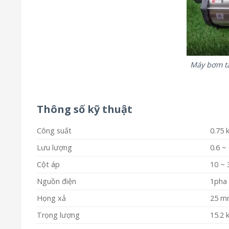
Máy bơm tă
Thông số kỹ thuật
Công suất
0.75 
Lưu lượng
0.6 ~
Cột áp
10 ~ 
Nguồn điện
1pha 
Họng xả
25 m
Trọng lượng
15.2 