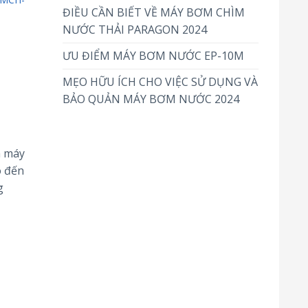
ĐIỀU CẦN BIẾT VỀ MÁY BƠM CHÌM
NƯỚC THẢI PARAGON 2024
ƯU ĐIỂM MÁY BƠM NƯỚC EP-10M
MẸO HỮU ÍCH CHO VIỆC SỬ DỤNG VÀ
BẢO QUẢN MÁY BƠM NƯỚC 2024
m máy
 đến
g