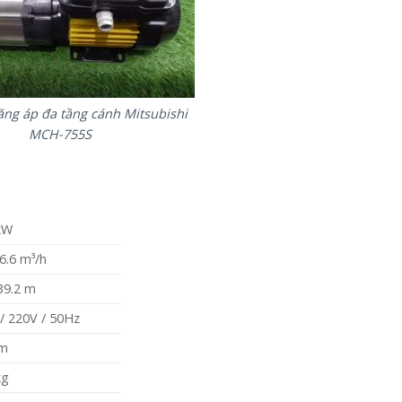
ng áp đa tầng cánh Mitsubishi
MCH-755S
kW
 6.6 m³/h
39.2 m
/ 220V / 50Hz
m
kg