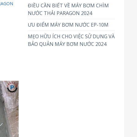
RAGON
ĐIỀU CẦN BIẾT VỀ MÁY BƠM CHÌM
NƯỚC THẢI PARAGON 2024
ƯU ĐIỂM MÁY BƠM NƯỚC EP-10M
MẸO HỮU ÍCH CHO VIỆC SỬ DỤNG VÀ
BẢO QUẢN MÁY BƠM NƯỚC 2024