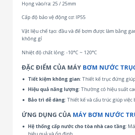
Họng vào/ra: 25 / 25mm
Cấp độ bảo vệ động cơ: IP55
Vật liệu chế tạo: đầu và đế bơm được làm bằng g
không gỉ
Nhiệt độ chất lỏng: -10°C ~ 120°C
ĐẶC ĐIỂM CỦA MÁY
BƠM NƯỚC TRỤ
Tiết kiệm không gian
: Thiết kế trục đứng giúp
Hiệu quả năng lượng
: Thường có hiệu suất cao
Bảo trì dễ dàng
: Thiết kế và cấu trúc giúp việ
ỨNG DỤNG CỦA
MÁY BƠM NƯỚC TR
Hệ thống cấp nước cho tòa nhà cao tầng
: M
hiệu quả và ổn định.