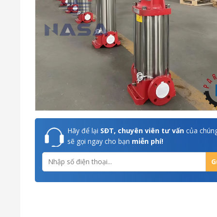
Hãy để lại
SĐT, chuyên viên tư vấn
của chúng
sẽ gọi ngay cho bạn
miễn phí!