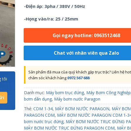
-Điện áp: 3pha / 380V / 50Hz
-Họng vào/ra: 25 / 25mm
Gọi ngay hotline: 0963512468
Chat với nhân viên qua Zalo
Sản phẩm đã mua của quý khách gặp trục trặc? Liên hệ hot
chăm sóc khách hàng
0972 567 688
 tôi
Danh mục:
Máy bơm trục đứng
,
Máy Bơm Công Nghiệp
bơm dân dụng
,
Máy bơm nước Paragon
Thẻ:
CDM 1-34
,
MÁY BƠM NƯỚC PARAGON
,
MÁY BƠM
PARAGON CDM
,
MÁY BƠM NƯỚC PARAGON CDM 1-3
bơm nước trục đứng
,
MÁY BƠM NƯỚC TRỤC ĐỨNG P
MÁY BƠM NƯỚC TRỤC ĐỨNG PARAGON CDM
,
MÁY 