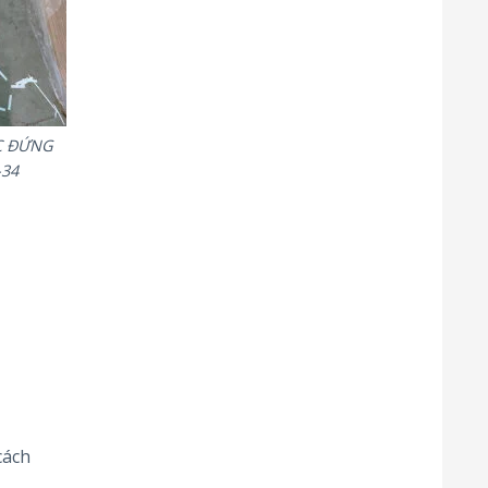
C ĐỨNG
34
cách