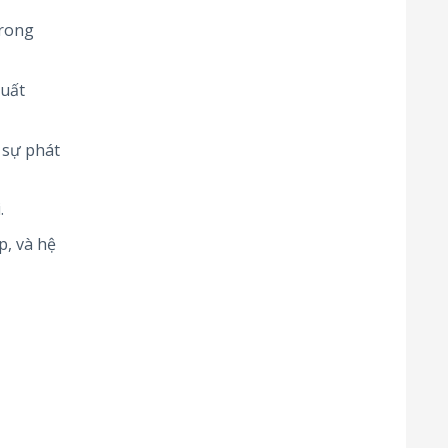
trong
suất
 sự phát
.
, và hệ