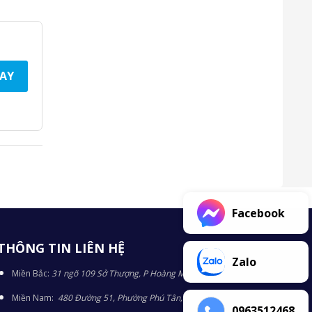
AY
Facebook
THÔNG TIN LIÊN HỆ
Zalo
Miền Bắc:
31 ngõ 109 Sở Thượng, P Hoàng Mai, TP Hà Nội
Miền Nam:
480 Đường 51, Phường Phú Tân, TP Bình Dương
0963512468