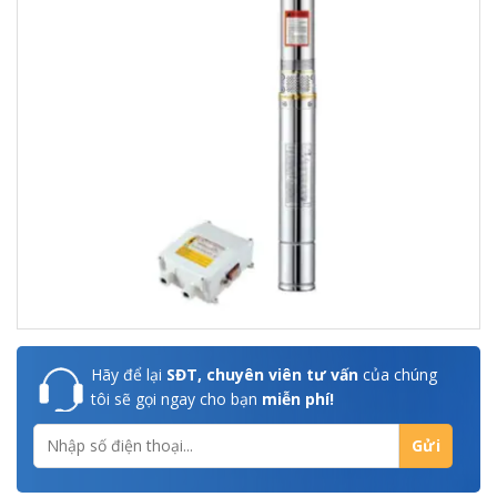
Hãy để lại
SĐT, chuyên viên tư vấn
của chúng
tôi sẽ gọi ngay cho bạn
miễn phí!