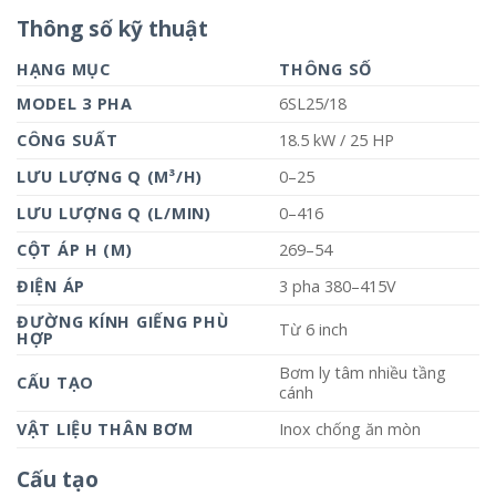
Thông số kỹ thuật
HẠNG MỤC
THÔNG SỐ
MODEL 3 PHA
6SL25/18
CÔNG SUẤT
18.5 kW / 25 HP
LƯU LƯỢNG Q (M³/H)
0–25
LƯU LƯỢNG Q (L/MIN)
0–416
CỘT ÁP H (M)
269–54
ĐIỆN ÁP
3 pha 380–415V
ĐƯỜNG KÍNH GIẾNG PHÙ
Từ 6 inch
HỢP
Bơm ly tâm nhiều tầng
CẤU TẠO
cánh
VẬT LIỆU THÂN BƠM
Inox chống ăn mòn
Cấu tạo