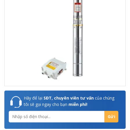
Hãy để lại
SĐT, chuyên viên tư vấn
của chúng
tôi sẽ gọi ngay cho bạn
miễn phí!