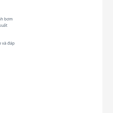
ánh bơm
suất
n và đáp