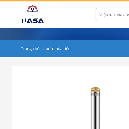
Skip
to
Tìm
kiếm:
content
Trang chủ
/
bơm hỏa tiễn