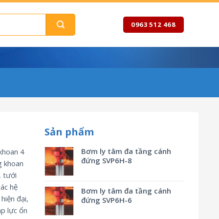
0963 512 468
Sản phẩm
Bơm ly tâm đa tầng cánh
khoan 4
đứng SVP6H-8
g khoan
 tưới
các hệ
Bơm ly tâm đa tầng cánh
hiện đại,
đứng SVP6H-6
p lực ổn