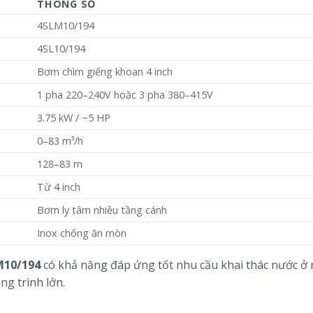
THÔNG SỐ
4SLM10/194
4SL10/194
Bơm chìm giếng khoan 4 inch
1 pha 220–240V hoặc 3 pha 380–415V
3.75 kW / ~5 HP
0–83 m³/h
128–83 m
Từ 4 inch
Bơm ly tâm nhiều tầng cánh
Inox chống ăn mòn
M10/194
có khả năng đáp ứng tốt nhu cầu khai thác nước ở 
ng trình lớn.