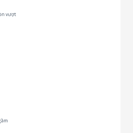
òn vượt
ngầm