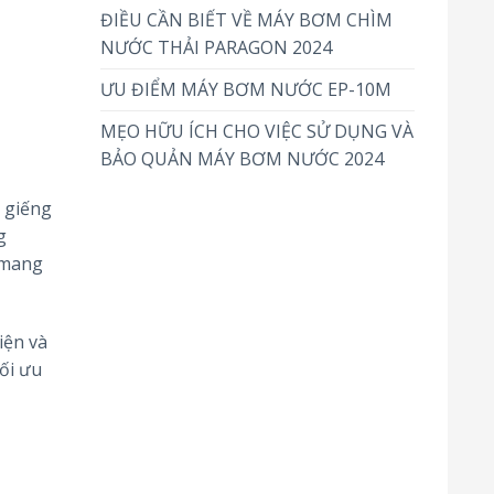
ĐIỀU CẦN BIẾT VỀ MÁY BƠM CHÌM
NƯỚC THẢI PARAGON 2024
ƯU ĐIỂM MÁY BƠM NƯỚC EP-10M
MẸO HỮU ÍCH CHO VIỆC SỬ DỤNG VÀ
BẢO QUẢN MÁY BƠM NƯỚC 2024
 giếng
g
mang
iện và
tối ưu