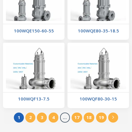
100WQE150-60-55
100WQE80-35-18.5
100WQF13-7.5
100WQF80-30-15
1
2
3
4
…
17
18
19