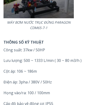
MÁY BƠM NƯỚC TRỤC ĐỨNG PARAGON
CDM65-7-1
THÔNG SỐ KỸ THUẬT
Công suất: 37kw / 50HP
Lưu lượng: 500 ~ 1333 L/min ( 30 ~ 80 m3/h )
Cột áp: 106 ~ 186m
Điện áp: 3pha / 380V / 50Hz
Họng vào/ra: 100 / 100mm
Cấp độ bảo vệ động cơ: IP55