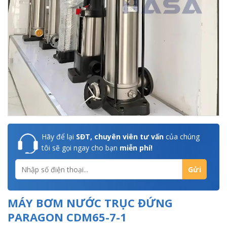
Hãy để lại
SĐT, chuyên viên tư vấn
của chúng
tôi sẽ gọi ngay cho bạn
miễn phí!
MÁY BƠM NƯỚC TRỤC ĐỨNG
PARAGON CDM65-7-1