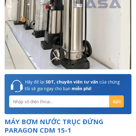
Hãy để lại
SĐT, chuyên viên tư vấn
của chúng
tôi sẽ gọi ngay cho bạn
miễn phí!
MÁY BƠM NƯỚC TRỤC ĐỨNG
PARAGON CDM 15-1