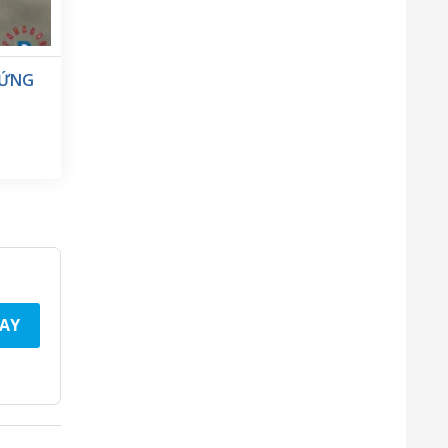
ĐỨNG
AY