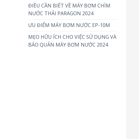
ĐIỀU CẦN BIẾT VỀ MÁY BƠM CHÌM
NƯỚC THẢI PARAGON 2024
ƯU ĐIỂM MÁY BƠM NƯỚC EP-10M
MẸO HỮU ÍCH CHO VIỆC SỬ DỤNG VÀ
BẢO QUẢN MÁY BƠM NƯỚC 2024