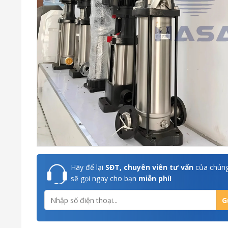
Hãy để lại
SĐT, chuyên viên tư vấn
của chúng
sẽ gọi ngay cho bạn
miễn phí!