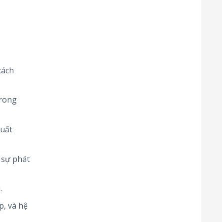
cách
trong
suất
 sự phát
.
, và hệ