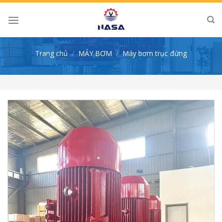
Skip
to
content
Trang chủ
/
MÁY BƠM
/
Máy bơm trục đứng