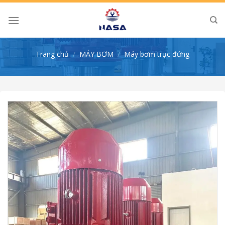
Skip
to
content
Trang chủ
/
MÁY BƠM
/
Máy bơm trục đứng