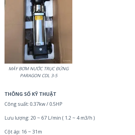
MÁY BƠM NƯỚC TRỤC ĐỨNG
PARAGON CDL 3-5
THÔNG SỐ KỸ THUẬT
Công suất: 0.37kw / 0.5HP
Lưu lượng: 20 ~ 67 L/min ( 1.2 ~ 4 m3/h )
Cột áp: 16 ~ 31m