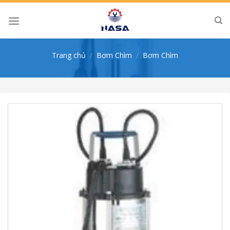
Skip
to
content
Trang chủ
/
Bơm Chìm
/
Bơm Chìm