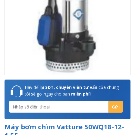
Hãy để lại
SĐT, chuyên viên tư vấn
của chúng
tôi sẽ gọi ngay cho bạn
miễn phí!
Máy bơm chìm Vatture 50WQ18-12-