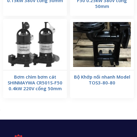
0.15kW 380V cổng 50mm
F50 0.25kW 380V cổng
50mm
Bơm chìm bơm cát
Bộ Khớp nối nhanh Model
SHINMAYWA CR501S-F50
TOS3-80-80
0.4kW 220V cổng 50mm