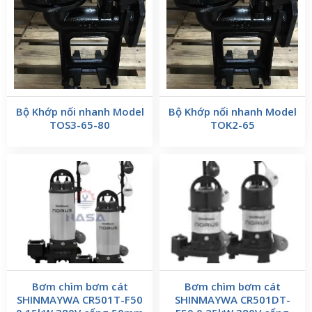
Bộ Khớp nối nhanh Model
Bộ Khớp nối nhanh Model
TOS3-65-80
TOK2-65
Bơm chìm bơm cát
Bơm chìm bơm cát
SHINMAYWA CR501T-F50
SHINMAYWA CR501DT-