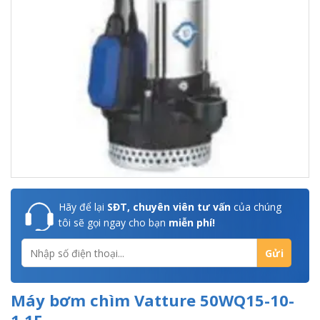
Hãy để lại
SĐT, chuyên viên tư vấn
của chúng
tôi sẽ gọi ngay cho bạn
miễn phí!
Máy bơm chìm Vatture 50WQ15-10-