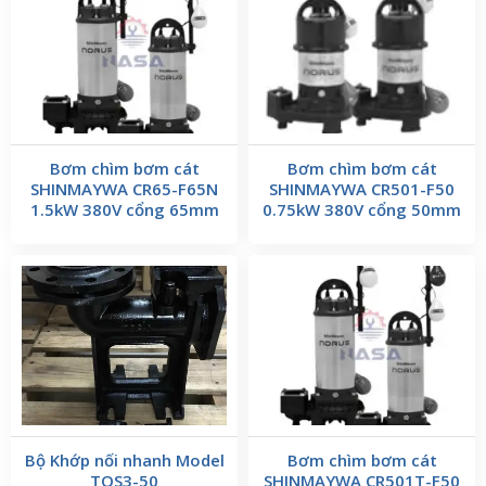
Bơm chìm bơm cát
Bơm chìm bơm cát
SHINMAYWA CR65-F65N
SHINMAYWA CR501-F50
1.5kW 380V cổng 65mm
0.75kW 380V cổng 50mm
Bộ Khớp nối nhanh Model
Bơm chìm bơm cát
TOS3-50
SHINMAYWA CR501T-F50