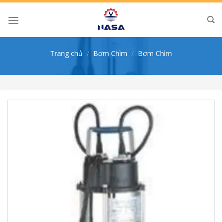
Skip
to
content
Trang chủ
/
Bơm Chìm
/
Bơm Chìm