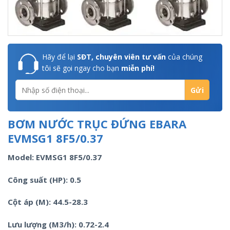
Hãy để lại
SĐT, chuyên viên tư vấn
của chúng
tôi sẽ gọi ngay cho bạn
miễn phí!
BƠM NƯỚC TRỤC ĐỨNG EBARA
EVMSG1 8F5/0.37
Model: EVMSG1 8F5/0.37
Công suất (HP): 0.5
Cột áp (M): 44.5-28.3
Lưu lượng (M3/h): 0.72-2.4