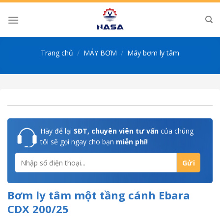
Skip
to
content
Trang chủ
/
MÁY BƠM
/
Máy bơm ly tâm
Hãy để lại
SĐT, chuyên viên tư vấn
của chúng
tôi sẽ gọi ngay cho bạn
miễn phí!
Bơm ly tâm một tầng cánh Ebara
CDX 200/25