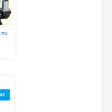
.75S
AY