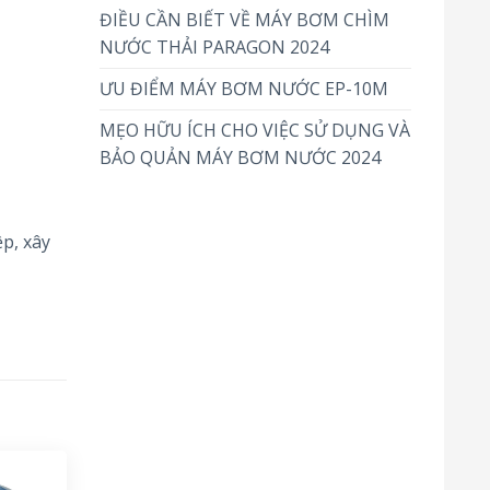
ĐIỀU CẦN BIẾT VỀ MÁY BƠM CHÌM
NƯỚC THẢI PARAGON 2024
ƯU ĐIỂM MÁY BƠM NƯỚC EP-10M
MẸO HỮU ÍCH CHO VIỆC SỬ DỤNG VÀ
BẢO QUẢN MÁY BƠM NƯỚC 2024
p, xây