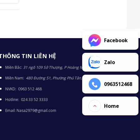
Facebook
THÔNG TIN LIÊN HỆ
Zalo
Miền Bắc:
31 ngõ 109 Sở Thượng, P Hoàng Mai, TP Hà Nội
Miền Nam:
480 Đường 51, Phường Phú Tân, TP Bình Dương
0963512468
NVKD: 0963 512 468
Hotline: 024 33 52 3333
Home
Email: Nasa2979@gmail.com