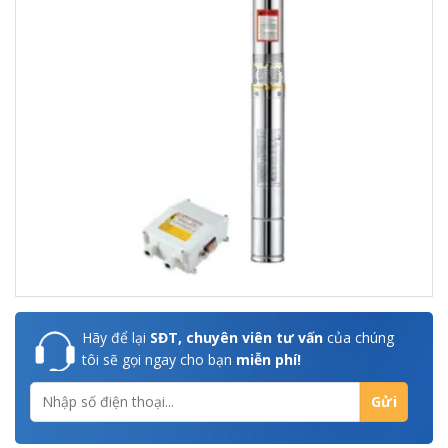
Hãy để lại
SĐT, chuyên viên tư vấn
của chúng
tôi sẽ gọi ngay cho bạn
miễn phí!