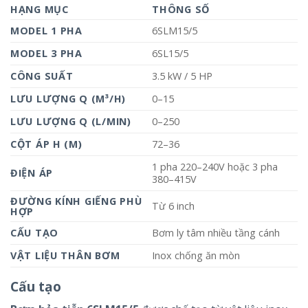
HẠNG MỤC
THÔNG SỐ
MODEL 1 PHA
6SLM15/5
MODEL 3 PHA
6SL15/5
CÔNG SUẤT
3.5 kW / 5 HP
LƯU LƯỢNG Q (M³/H)
0–15
LƯU LƯỢNG Q (L/MIN)
0–250
CỘT ÁP H (M)
72–36
1 pha 220–240V hoặc 3 pha
ĐIỆN ÁP
380–415V
ĐƯỜNG KÍNH GIẾNG PHÙ
Từ 6 inch
HỢP
CẤU TẠO
Bơm ly tâm nhiều tầng cánh
VẬT LIỆU THÂN BƠM
Inox chống ăn mòn
Cấu tạo