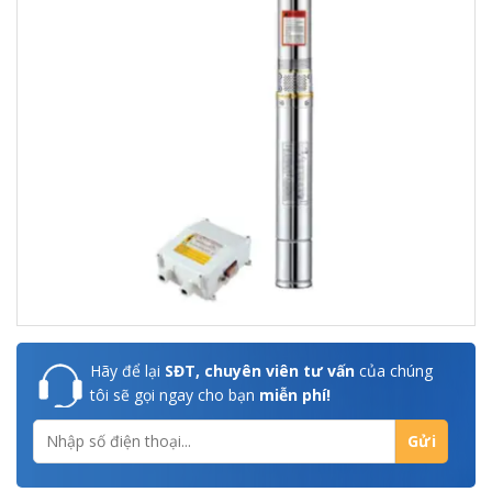
Hãy để lại
SĐT, chuyên viên tư vấn
của chúng
tôi sẽ gọi ngay cho bạn
miễn phí!