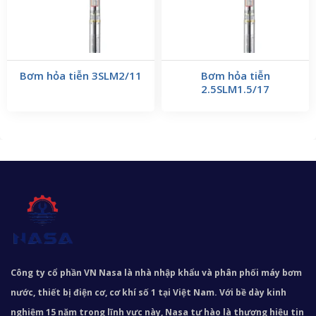
Bơm hỏa tiễn 3SLM2/11
Bơm hỏa tiễn
2.5SLM1.5/17
Công ty cổ phần VN Nasa là nhà nhập khẩu và phân phối máy bơm
nước, thiết bị điện cơ, cơ khí số 1 tại Việt Nam. Với bề dày kinh
nghiệm 15 năm trong lĩnh vực này, Nasa tự hào là thương hiệu tin