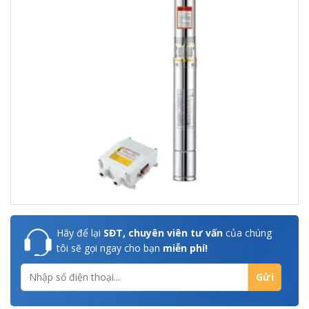
Hãy để lại
SĐT, chuyên viên tư vấn
của chúng
tôi sẽ gọi ngay cho bạn
miễn phí!