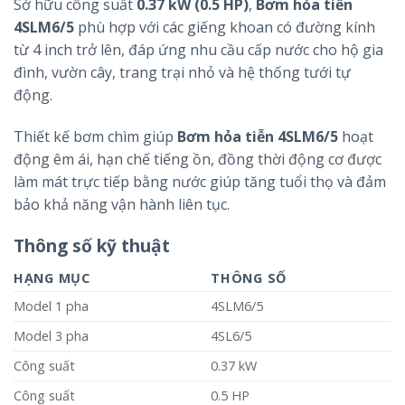
Sở hữu công suất
0.37 kW (0.5 HP)
,
Bơm hỏa tiễn
4SLM6/5
phù hợp với các giếng khoan có đường kính
từ 4 inch trở lên, đáp ứng nhu cầu cấp nước cho hộ gia
đình, vườn cây, trang trại nhỏ và hệ thống tưới tự
động.
Thiết kế bơm chìm giúp
Bơm hỏa tiễn 4SLM6/5
hoạt
động êm ái, hạn chế tiếng ồn, đồng thời động cơ được
làm mát trực tiếp bằng nước giúp tăng tuổi thọ và đảm
bảo khả năng vận hành liên tục.
Thông số kỹ thuật
HẠNG MỤC
THÔNG SỐ
Model 1 pha
4SLM6/5
Model 3 pha
4SL6/5
Công suất
0.37 kW
Công suất
0.5 HP