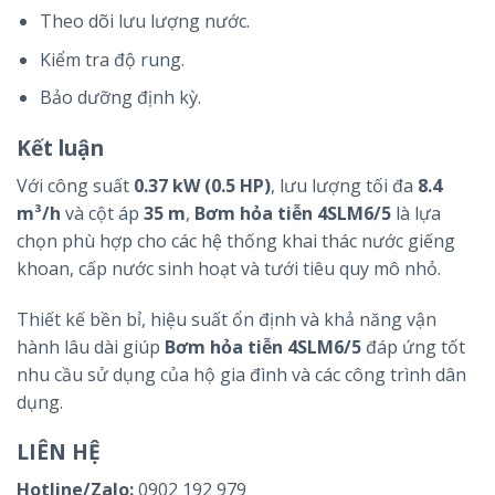
Theo dõi lưu lượng nước.
Kiểm tra độ rung.
Bảo dưỡng định kỳ.
Kết luận
Với công suất
0.37 kW (0.5 HP)
, lưu lượng tối đa
8.4
m³/h
và cột áp
35 m
,
Bơm hỏa tiễn 4SLM6/5
là lựa
chọn phù hợp cho các hệ thống khai thác nước giếng
khoan, cấp nước sinh hoạt và tưới tiêu quy mô nhỏ.
Thiết kế bền bỉ, hiệu suất ổn định và khả năng vận
hành lâu dài giúp
Bơm hỏa tiễn 4SLM6/5
đáp ứng tốt
nhu cầu sử dụng của hộ gia đình và các công trình dân
dụng.
LIÊN HỆ
Hotline/Zalo:
0902 192 979