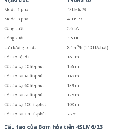
HẠNG MỤC
THÔNG SỐ
Model 1 pha
4SLM6/23
Model 3 pha
4SL6/23
Công suất
2.6 kW
Công suất
3.5 HP
Lưu lượng tối đa
8.4 m³/h (140 lít/phút)
Cột áp tối đa
161 m
Cột áp tại 20 lít/phút
155 m
Cột áp tại 40 lít/phút
149 m
Cột áp tại 60 lít/phút
139 m
Cột áp tại 80 lít/phút
125 m
Cột áp tại 100 lít/phút
103 m
Cột áp tại 120 lít/phút
78 m
Cấu tạo của Bơm hỏa tiễn 4SLM6/23