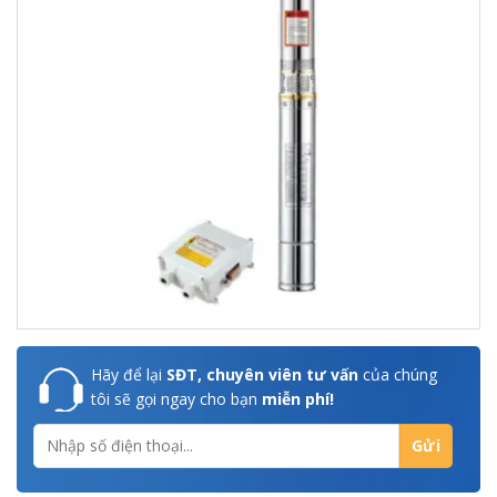
Hãy để lại
SĐT, chuyên viên tư vấn
của chúng
tôi sẽ gọi ngay cho bạn
miễn phí!