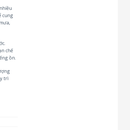
 nhiều
hể cung
 mưa,
ớc.
ạn chế
iếng ồn.
lượng
 trì