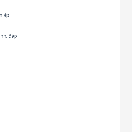
n áp
ịnh, đáp