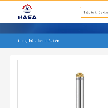
Skip
to
Tìm
kiếm:
content
Trang chủ
/
bơm hỏa tiễn