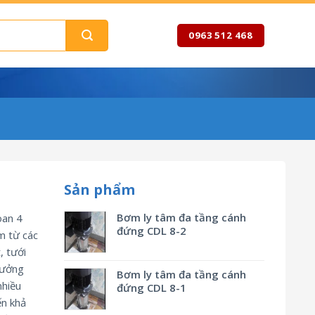
0963 512 468
Sản phẩm
Bơm ly tâm đa tầng cánh
oan 4
đứng CDL 8-2
m từ các
, tưới
xưởng
Bơm ly tâm đa tầng cánh
nhiều
đứng CDL 8-1
n khả