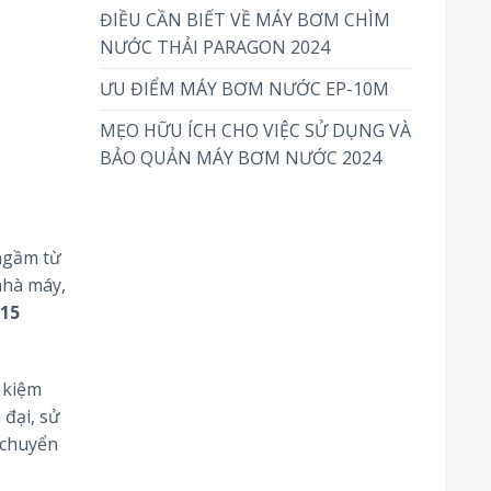
ĐIỀU CẦN BIẾT VỀ MÁY BƠM CHÌM
NƯỚC THẢI PARAGON 2024
ƯU ĐIỂM MÁY BƠM NƯỚC EP-10M
MẸO HỮU ÍCH CHO VIỆC SỬ DỤNG VÀ
BẢO QUẢN MÁY BƠM NƯỚC 2024
 ngầm từ
nhà máy,
/15
 kiệm
 đại, sử
 chuyển