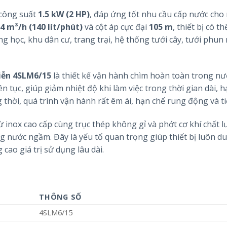
công suất
1.5 kW (2 HP)
, đáp ứng tốt nhu cầu cấp nước cho
.4 m³/h (140 lít/phút)
và cột áp cực đại
105 m
, thiết bị có t
g học, khu dân cư, trang trại, hệ thống tưới cây, tưới phun
iễn 4SLM6/15
là thiết kế vận hành chìm hoàn toàn trong nư
 tục, giúp giảm nhiệt độ khi làm việc trong thời gian dài, h
ng thời, quá trình vận hành rất êm ái, hạn chế rung động và t
 inox cao cấp cùng trục thép không gỉ và phớt cơ khí chất 
 nước ngầm. Đây là yếu tố quan trọng giúp thiết bị luôn duy
cao giá trị sử dụng lâu dài.
THÔNG SỐ
4SLM6/15