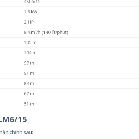
4SL6/15
1.5 kW
2 HP
8.4 m³/h (140 lít/phút)
105 m
104 m
97 m
91 m
83 m
67 m
51 m
SLM6/15
hận chính sau: