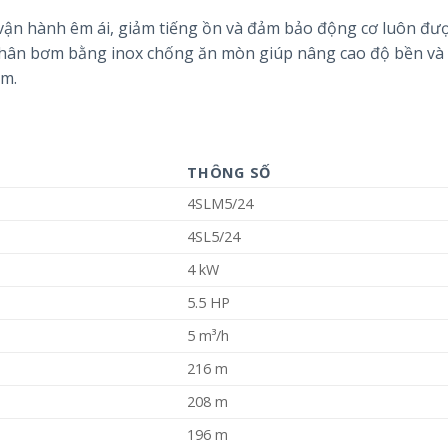
vận hành êm ái, giảm tiếng ồn và đảm bảo động cơ luôn đư
Thân bơm bằng inox chống ăn mòn giúp nâng cao độ bền và
ầm.
THÔNG SỐ
4SLM5/24
4SL5/24
4 kW
5.5 HP
5 m³/h
216 m
208 m
196 m