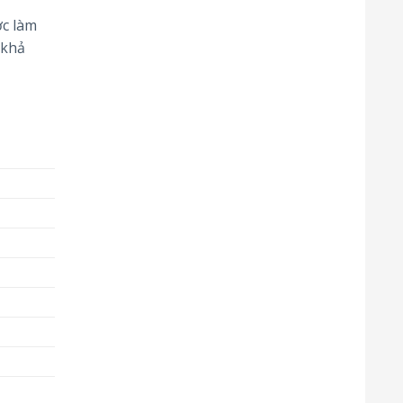
ợc làm
 khả