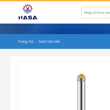
Skip
to
Tìm
kiếm:
content
Trang chủ
/
bơm hỏa tiễn