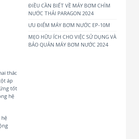
ĐIỀU CẦN BIẾT VỀ MÁY BƠM CHÌM
NƯỚC THẢI PARAGON 2024
ƯU ĐIỂM MÁY BƠM NƯỚC EP-10M
MẸO HỮU ÍCH CHO VIỆC SỬ DỤNG VÀ
BẢO QUẢN MÁY BƠM NƯỚC 2024
ai thác
cột áp
ứng tốt
ong hệ
 hệ
động