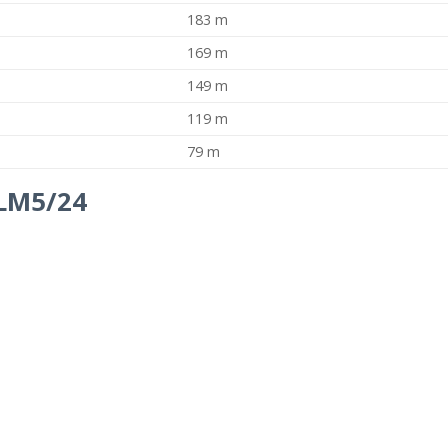
183 m
169 m
149 m
119 m
79 m
SLM5/24