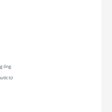
g ống.
nước từ