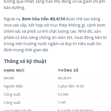
tượng quá nhiệt, tăng tuổi thọ động cơ và giảm chi phí
bảo dưỡng.
Ngoài ra,
Bơm hỏa tiễn 4SL6/34
được chế tạo bằng
inox cao cấp, kết hợp với trục thép không gỉ, cánh bơm
chính xác và phớt cơ khí chất lượng cao. Nhờ đó, sản
phẩm có khả năng chống ăn mòn tốt, hoạt động bền bỉ
trong môi trường nước ngầm và duy trì hiệu suất ổn
định trong thời gian dài.
Thông số kỹ thuật
HẠNG MỤC
THÔNG SỐ
Model
4SL6/34
Nguồn điện
3 pha 380–415V
Công suất
5.5 kW
Công suất
7 HP
Lưu lượng tối đa
8.4 m³/h (140 lít/phút)