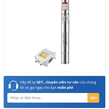
Hãy để lại
SĐT, chuyên viên tư vấn
của chúng
tôi sẽ gọi ngay cho bạn
miễn phí!