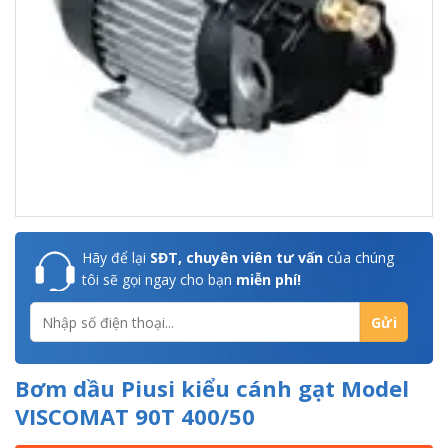
Hãy để lại
SĐT, chuyên viên tư vấn
của chúng
tôi sẽ gọi ngay cho bạn
miễn phí!
Bơm dầu Piusi kiểu cánh gạt Model
VISCOMAT 90T 400/50