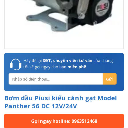
Hãy để lại
SĐT, chuyên viên tư vấn
của chúng
tôi sẽ gọi ngay cho bạn
miễn phí!
Bơm dầu Piusi kiểu cánh gạt Model
Panther 56 DC 12V/24V
Gọi ngay hotline: 0963512468