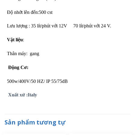
Độ nhớt lên đến:500 cst
Lưu lượng : 35 lít/phút với 12V 70 lít/phút với 24 V.
Vật liệu
:
Thân máy: gang
Động Cơ:
500w/400V/50 HZ/ IP 55/75dB
Xuất xứ :Italy
Sản phẩm tương tự