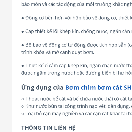
bào mòn và các tác động của môi trường khắc ngh
● Động cơ bền hơn với hộp bảo vệ dộng cơ, thiết
● Cáp thiết kế lõi khép kín, chống nước, ngăn cản 
● Bộ bảo vệ động cơ tự động được tích hợp sẵn (c
trình khóa và mở cánh quạt bơm.
● Thiết kế ổ cắm cáp khép kín, ngăn chặn nước t
được ngâm trong nước hoặc đường biển bị hư hỏ
Ứng dụng của
Bơm chìm bơm cát 
○ Thoát nước bể cát và bể chứa nước thải có cát tại
○ Khử nước bùn tại công trình nạo vét, dân dụng, 
○ Loại bỏ cặn máy nghiền và các cặn cát khác tại 
THÔNG TIN LIÊN HỆ