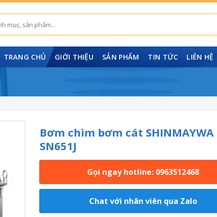
TRANG CHỦ
GIỚI THIỆU
SẢN PHẨM
TIN TỨC
LIÊN HỆ
Bơm chìm bơm cát SHINMAYWA
SN651J
Gọi ngay hotline: 0963512468
Chat với nhân viên qua Zalo