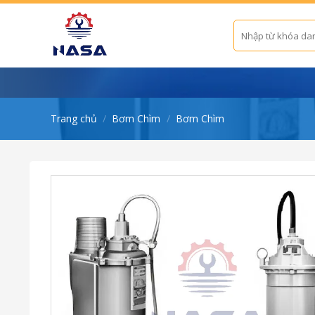
Skip
to
Tìm
kiếm:
content
Trang chủ
/
Bơm Chìm
/
Bơm Chìm