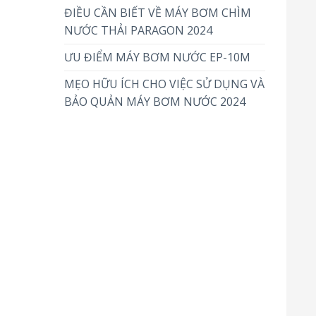
ĐIỀU CẦN BIẾT VỀ MÁY BƠM CHÌM
NƯỚC THẢI PARAGON 2024
ƯU ĐIỂM MÁY BƠM NƯỚC EP-10M
MẸO HỮU ÍCH CHO VIỆC SỬ DỤNG VÀ
BẢO QUẢN MÁY BƠM NƯỚC 2024