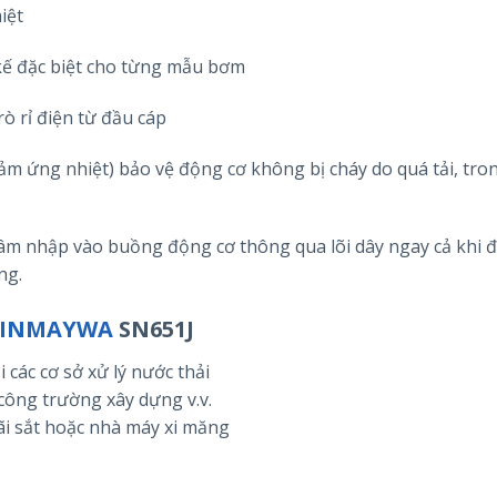
iệt
 kế đặc biệt cho từng mẫu bơm
rò rỉ điện từ đầu cáp
ảm ứng nhiệt) bảo vệ động cơ không bị cháy do quá tải, tro
hâm nhập vào buồng động cơ thông qua lõi dây ngay cả khi 
ng.
SHINMAYWA
SN651J
 các cơ sở xử lý nước thải
công trường xây dựng v.v.
bãi sắt hoặc nhà máy xi măng