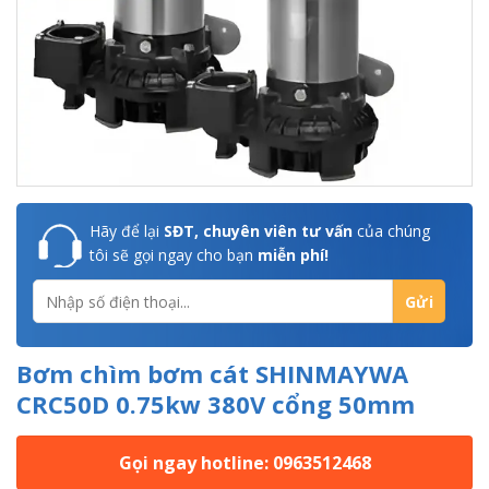
Hãy để lại
SĐT, chuyên viên tư vấn
của chúng
tôi sẽ gọi ngay cho bạn
miễn phí!
Bơm chìm bơm cát SHINMAYWA
CRC50D 0.75kw 380V cổng 50mm
Gọi ngay hotline: 0963512468