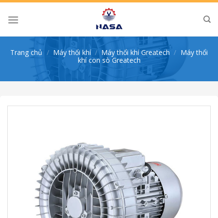
Skip
to
content
Trang chủ
/
Máy thổi khí
/
Máy thổi khí Greatech
/
Máy thổi
khí con sò Greatech