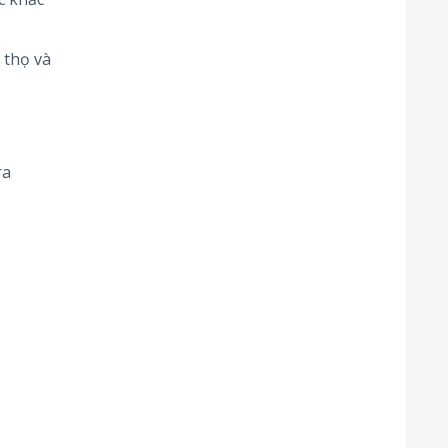
 thọ và
ra