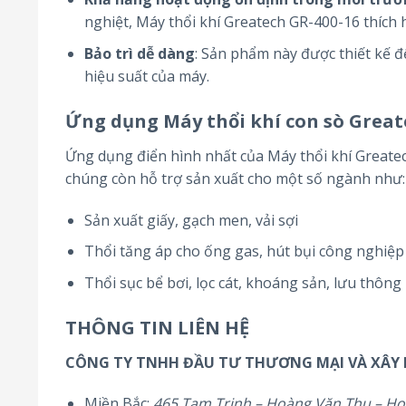
nghiệt, Máy thổi khí Greatech GR-400-16 thích
Bảo trì dễ dàng
: Sản phẩm này được thiết kế để
hiệu suất của máy.
Ứng dụng
Máy thổi khí con sò Great
Ứng dụng điển hình nhất của Máy thổi khí Greatec
chúng còn hỗ trợ sản xuất cho một số ngành như:
Sản xuất giấy, gạch men, vải sợi
Thổi tăng áp cho ống gas, hút bụi công nghiệp
Thổi sục bể bơi, lọc cát, khoáng sản, lưu thông 
THÔNG TIN LIÊN HỆ
CÔNG TY TNHH ĐẦU TƯ THƯƠNG MẠI VÀ XÂY
Miền Bắc:
465 Tam Trinh – Hoàng Văn Thụ – Ho