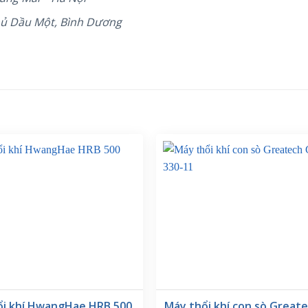
hủ Dầu Một, Bình Dương
ổi khí HwangHae HRB 500
Máy thổi khí con sò Great