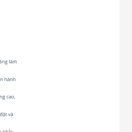
năng làm
ận hành
ng cao,
 đặt và
c khắc