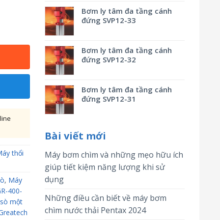
Bơm ly tâm đa tầng cánh
đứng SVP12-33
Bơm ly tâm đa tầng cánh
đứng SVP12-32
Bơm ly tâm đa tầng cánh
đứng SVP12-31
line
Bài viết mới
áy thổi
Máy bơm chìm và những mẹo hữu ích
giúp tiết kiệm năng lượng khi sử
dụng
sò
,
Máy
GR-400-
Những điều cần biết về máy bơm
 sò một
chìm nước thải Pentax 2024
 Greatech