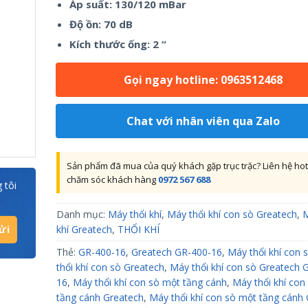
Áp suất: 130/120 mBar
Độ ồn: 70 dB
Kích thước ống: 2 “
Gọi ngay hotline: 0963512468
Chat với nhân viên qua Zalo
Sản phẩm đã mua của quý khách gặp trục trặc? Liên hệ hot
chăm sóc khách hàng
0972 567 688
 tôi
Danh mục:
Máy thổi khí
,
Máy thổi khí con sò Greatech
,
M
khí Greatech
,
THỔI KHÍ
Thẻ:
GR-400-16
,
Greatech GR-400-16
,
Máy thổi khí con 
thổi khí con sò Greatech
,
Máy thổi khí con sò Greatech 
16
,
Máy thổi khí con sò một tầng cánh
,
Máy thổi khí con
tầng cánh Greatech
,
Máy thổi khí con sò một tầng cánh