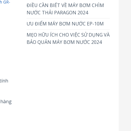
ch GR-
ĐIỀU CẦN BIẾT VỀ MÁY BƠM CHÌM
NƯỚC THẢI PARAGON 2024
ƯU ĐIỂM MÁY BƠM NƯỚC EP-10M
MẸO HỮU ÍCH CHO VIỆC SỬ DỤNG VÀ
BẢO QUẢN MÁY BƠM NƯỚC 2024
tính
 hàng