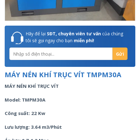
Hãy để lại
SĐT, chuyên viên tư vấn
của chúng
tôi sẽ gọi ngay cho bạn
miễn phí!
MÁY NÉN KHÍ TRỤC VÍT TMPM30A
MÁY NÉN KHÍ TRỤC VÍT
Model:
TMPM30A
Công suất: 22 Kw
Lưu lượng: 3.64 m3/Phút