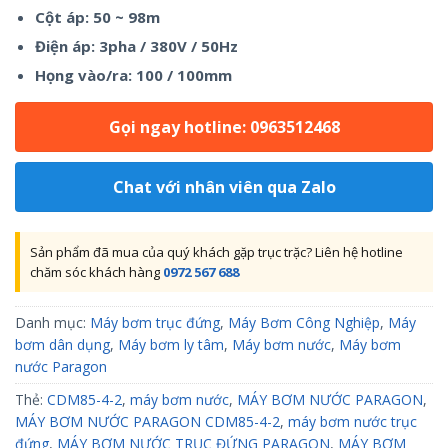
Cột áp: 50 ~ 98m
Điện áp: 3pha / 380V / 50Hz
Họng vào/ra: 100 / 100mm
Gọi ngay hotline: 0963512468
Chat với nhân viên qua Zalo
Sản phẩm đã mua của quý khách gặp trục trặc? Liên hệ hotline
chăm sóc khách hàng
0972 567 688
Danh mục:
Máy bơm trục đứng
,
Máy Bơm Công Nghiệp
,
Máy
bơm dân dụng
,
Máy bơm ly tâm
,
Máy bơm nước
,
Máy bơm
nước Paragon
Thẻ:
CDM85-4-2
,
máy bơm nước
,
MÁY BƠM NƯỚC PARAGON
,
MÁY BƠM NƯỚC PARAGON CDM85-4-2
,
máy bơm nước trục
đứng
,
MÁY BƠM NƯỚC TRỤC ĐỨNG PARAGON
,
MÁY BƠM