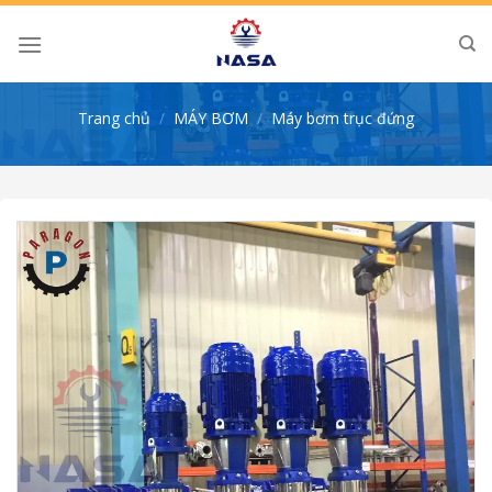
Skip
to
content
Trang chủ
/
MÁY BƠM
/
Máy bơm trục đứng