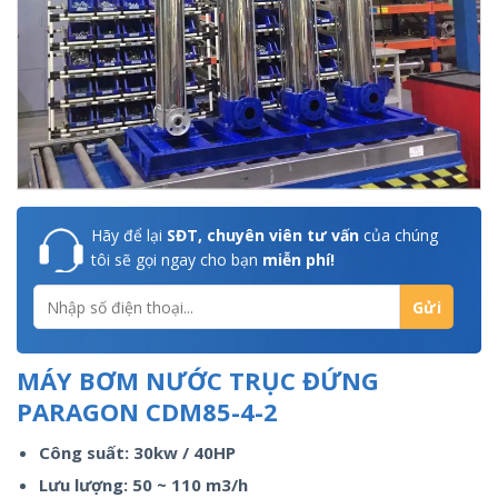
Hãy để lại
SĐT, chuyên viên tư vấn
của chúng
tôi sẽ gọi ngay cho bạn
miễn phí!
MÁY BƠM NƯỚC TRỤC ĐỨNG
PARAGON CDM85-4-2
Công suất: 30kw / 40HP
Lưu lượng: 50 ~ 110 m3/h