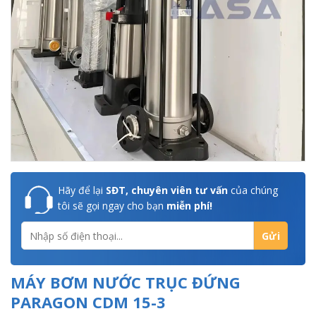
Hãy để lại
SĐT, chuyên viên tư vấn
của chúng
tôi sẽ gọi ngay cho bạn
miễn phí!
MÁY BƠM NƯỚC TRỤC ĐỨNG
PARAGON CDM 15-3