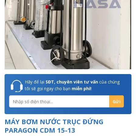
Hãy để lại
SĐT, chuyên viên tư vấn
của chúng
tôi sẽ gọi ngay cho bạn
miễn phí!
MÁY BƠM NƯỚC TRỤC ĐỨNG
PARAGON CDM 15-13