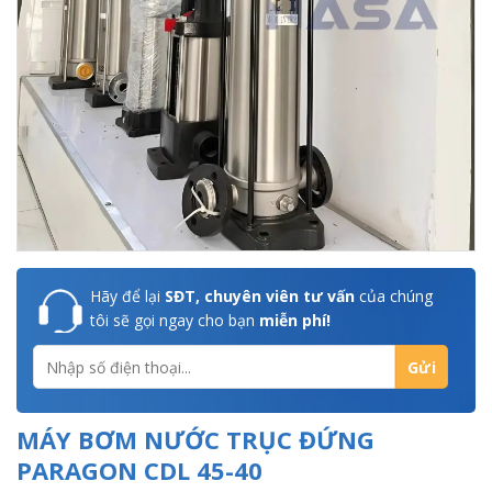
Hãy để lại
SĐT, chuyên viên tư vấn
của chúng
tôi sẽ gọi ngay cho bạn
miễn phí!
MÁY BƠM NƯỚC TRỤC ĐỨNG
PARAGON CDL 45-40