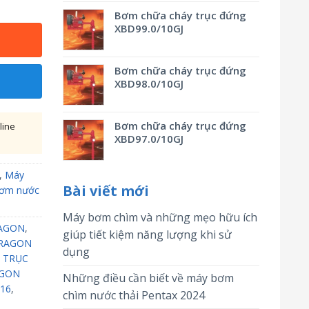
Bơm chữa cháy trục đứng
XBD99.0/10GJ
Bơm chữa cháy trục đứng
XBD98.0/10GJ
Bơm chữa cháy trục đứng
line
XBD97.0/10GJ
,
Máy
Bài viết mới
ơm nước
Máy bơm chìm và những mẹo hữu ích
AGON
,
giúp tiết kiệm năng lượng khi sử
RAGON
dụng
 TRỤC
AGON
Những điều cần biết về máy bơm
16
,
chìm nước thải Pentax 2024