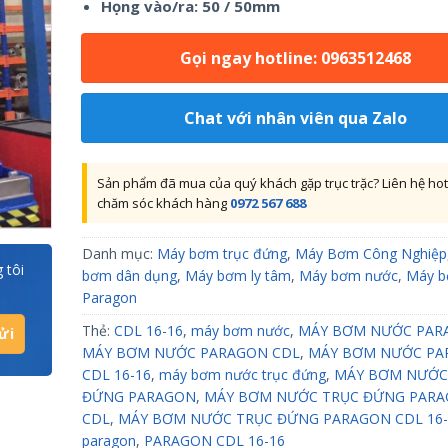
Họng vào/ra: 50 / 50mm
Gọi ngay hotline: 0963512468
Chat với nhân viên qua Zalo
Sản phẩm đã mua của quý khách gặp trục trặc? Liên hệ hot
chăm sóc khách hàng
0972 567 688
Danh mục:
Máy bơm trục đứng
,
Máy Bơm Công Nghiệp
 tôi
bơm dân dụng
,
Máy bơm ly tâm
,
Máy bơm nước
,
Máy b
Paragon
Thẻ:
CDL 16-16
,
máy bơm nước
,
MÁY BƠM NƯỚC PAR
MÁY BƠM NƯỚC PARAGON CDL
,
MÁY BƠM NƯỚC PA
CDL 16-16
,
máy bơm nước trục đứng
,
MÁY BƠM NƯỚC
ĐỨNG PARAGON
,
MÁY BƠM NƯỚC TRỤC ĐỨNG PAR
CDL
,
MÁY BƠM NƯỚC TRỤC ĐỨNG PARAGON CDL 16-
paragon
,
PARAGON CDL 16-16