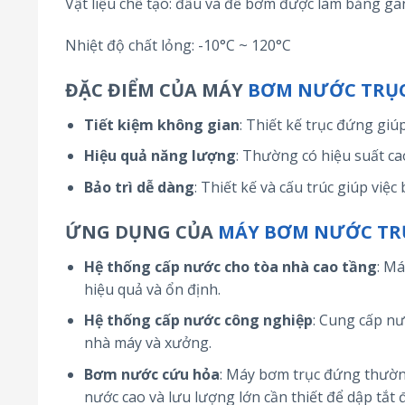
Vật liệu chế tạo: đầu và đế bơm được làm bằng g
Nhiệt độ chất lỏng: -10°C ~ 120°C
ĐẶC ĐIỂM CỦA MÁY
BƠM NƯỚC TRỤ
Tiết kiệm không gian
: Thiết kế trục đứng giúp
Hiệu quả năng lượng
: Thường có hiệu suất cao
Bảo trì dễ dàng
: Thiết kế và cấu trúc giúp việ
ỨNG DỤNG CỦA
MÁY BƠM NƯỚC TR
Hệ thống cấp nước cho tòa nhà cao tầng
: M
hiệu quả và ổn định.
Hệ thống cấp nước công nghiệp
: Cung cấp nư
nhà máy và xưởng.
Bơm nước cứu hỏa
: Máy bơm trục đứng thườn
nước cao và lưu lượng lớn cần thiết để dập tắt 