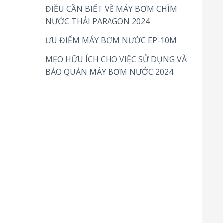
ĐIỀU CẦN BIẾT VỀ MÁY BƠM CHÌM
NƯỚC THẢI PARAGON 2024
ƯU ĐIỂM MÁY BƠM NƯỚC EP-10M
MẸO HỮU ÍCH CHO VIỆC SỬ DỤNG VÀ
BẢO QUẢN MÁY BƠM NƯỚC 2024