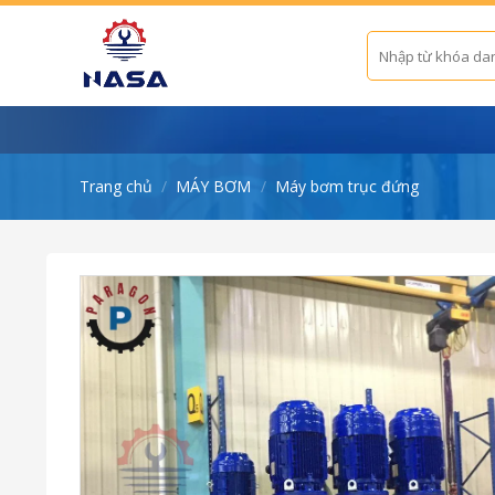
Skip
to
Tìm
kiếm:
content
Trang chủ
/
MÁY BƠM
/
Máy bơm trục đứng