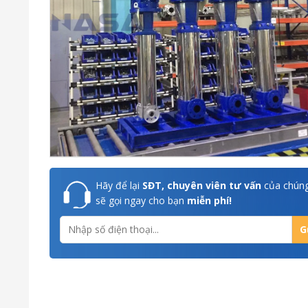
Hãy để lại
SĐT, chuyên viên tư vấn
của chúng
sẽ gọi ngay cho bạn
miễn phí!