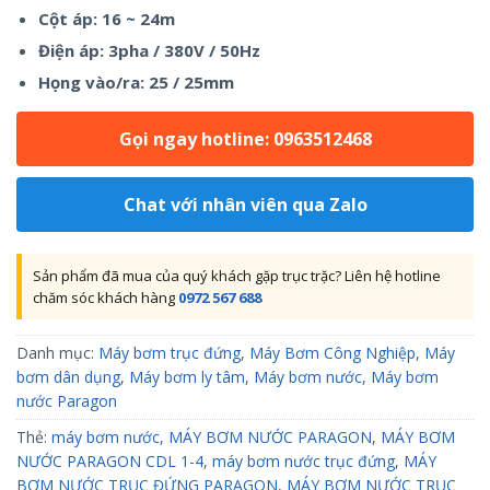
Cột áp: 16 ~ 24m
Điện áp: 3pha / 380V / 50Hz
Họng vào/ra: 25 / 25mm
Gọi ngay hotline: 0963512468
Chat với nhân viên qua Zalo
Sản phẩm đã mua của quý khách gặp trục trặc? Liên hệ hotline
chăm sóc khách hàng
0972 567 688
Danh mục:
Máy bơm trục đứng
,
Máy Bơm Công Nghiệp
,
Máy
bơm dân dụng
,
Máy bơm ly tâm
,
Máy bơm nước
,
Máy bơm
nước Paragon
Thẻ:
máy bơm nước
,
MÁY BƠM NƯỚC PARAGON
,
MÁY BƠM
NƯỚC PARAGON CDL 1-4
,
máy bơm nước trục đứng
,
MÁY
BƠM NƯỚC TRỤC ĐỨNG PARAGON
,
MÁY BƠM NƯỚC TRỤC