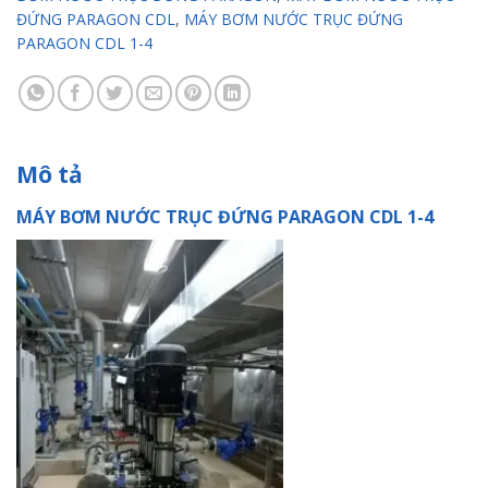
ĐỨNG PARAGON CDL
,
MÁY BƠM NƯỚC TRỤC ĐỨNG
PARAGON CDL 1-4
Mô tả
MÁY BƠM NƯỚC TRỤC ĐỨNG PARAGON CDL 1-4