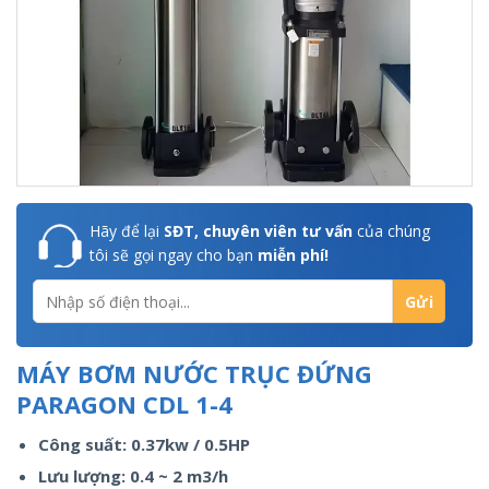
Hãy để lại
SĐT, chuyên viên tư vấn
của chúng
tôi sẽ gọi ngay cho bạn
miễn phí!
MÁY BƠM NƯỚC TRỤC ĐỨNG
PARAGON CDL 1-4
Công suất: 0.37kw / 0.5HP
Lưu lượng: 0.4 ~ 2 m3/h