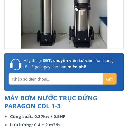
Hãy để lại
SĐT, chuyên viên tư vấn
của chúng
tôi sẽ gọi ngay cho bạn
miễn phí!
MÁY BƠM NƯỚC TRỤC ĐỨNG
PARAGON CDL 1-3
Công suất: 0.37kw / 0.5HP
Lưu lượng: 0.4 ~ 2 m3/h