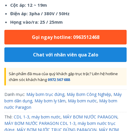
Cột áp: 12 ~ 19m
Điện áp: 3pha / 380V / 50Hz
Họng vào/ra: 25 / 25mm
Gọi ngay hotline: 0963512468
Chat với nhân viên qua Zalo
Sản phẩm đã mua của quý khách gặp trục trặc? Liên hệ hotline
chăm sóc khách hàng
0972 567 688
Danh mục:
Máy bơm trục đứng
,
Máy Bơm Công Nghiệp
,
Máy
bơm dân dụng
,
Máy bơm ly tâm
,
Máy bơm nước
,
Máy bơm
nước Paragon
Thẻ:
CDL 1-3
,
máy bơm nước
,
MÁY BƠM NƯỚC PARAGON
,
MÁY BƠM NƯỚC PARAGON CDL 1-3
,
máy bơm nước trục
đứng
,
MÁY BƠM NƯỚC TRỤC ĐỨNG PARAGON
,
MÁY BƠM