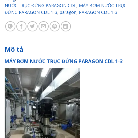
NƯỚC TRỤC ĐỨNG PARAGON CDL
,
MÁY BƠM NƯỚC TRỤC
ĐỨNG PARAGON CDL 1-3
,
paragon
,
PARAGON CDL 1-3
Mô tả
MÁY BƠM NƯỚC TRỤC ĐỨNG PARAGON CDL 1-3