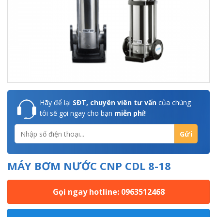
Hãy để lại
SĐT, chuyên viên tư vấn
của chúng
tôi sẽ gọi ngay cho bạn
miễn phí!
MÁY BƠM NƯỚC CNP CDL 8-18
Gọi ngay hotline: 0963512468