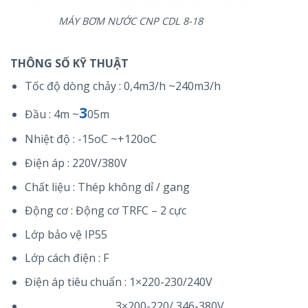
MÁY BƠM NƯỚC CNP CDL 8-18
THÔNG SỐ KỸ THUẬT
Tốc độ dòng chảy : 0,4m3/h ~240m3/h
3
Đầu : 4m ~
05m
Nhiệt độ : -15oC ~+120oC
Điện áp : 220V/380V
Chất liệu : Thép không dỉ / gang
Động cơ : Động cơ TRFC – 2 cực
Lớp bảo vệ IP55
Lớp cách điện : F
Điện áp tiêu chuẩn : 1×220-230/240V
3×200-220/ 346-380V