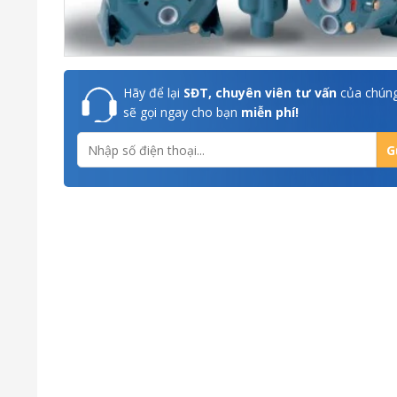
Hãy để lại
SĐT, chuyên viên tư vấn
của chúng
sẽ gọi ngay cho bạn
miễn phí!