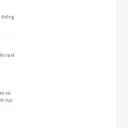
ệ thống
iệu quả
ao và
nh vực.