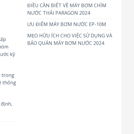
ĐIỀU CẦN BIẾT VỀ MÁY BƠM CHÌM
NƯỚC THẢI PARAGON 2024
ƯU ĐIỂM MÁY BƠM NƯỚC EP-10M
MẸO HỮU ÍCH CHO VIỆC SỬ DỤNG VÀ
cấp
BẢO QUẢN MÁY BƠM NƯỚC 2024
nhóm
nước kỹ
c trong
ệ thống
 định,