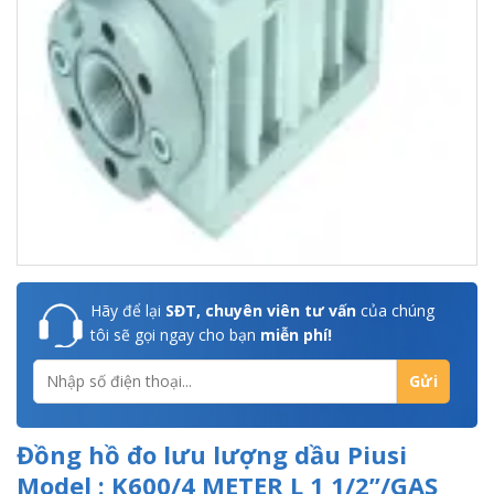
Hãy để lại
SĐT, chuyên viên tư vấn
của chúng
tôi sẽ gọi ngay cho bạn
miễn phí!
Đồng hồ đo lưu lượng dầu Piusi
Model : K600/4 METER L 1 1/2’’/GAS