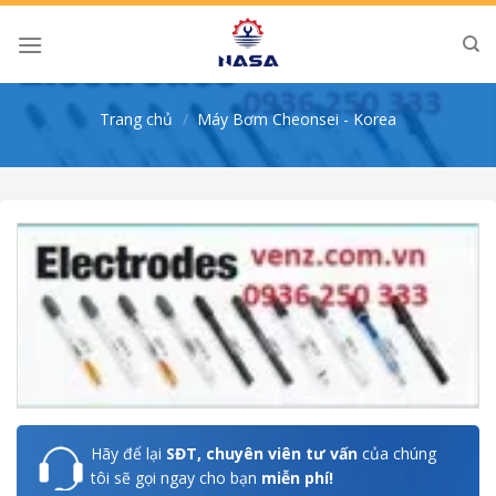
Skip
to
content
Trang chủ
/
Máy Bơm Cheonsei - Korea
Hãy để lại
SĐT, chuyên viên tư vấn
của chúng
tôi sẽ gọi ngay cho bạn
miễn phí!