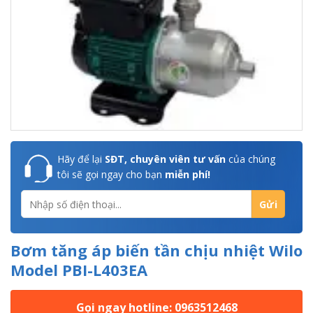
Hãy để lại
SĐT, chuyên viên tư vấn
của chúng
tôi sẽ gọi ngay cho bạn
miễn phí!
Bơm tăng áp biến tần chịu nhiệt Wilo
Model PBI-L403EA
Gọi ngay hotline: 0963512468