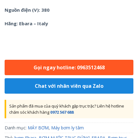
Nguồn điện (V): 380
Hãng: Ebara – Italy
Gọi ngay hotline: 0963512468
Chat với nhân viên qua Zalo
Sản phẩm đã mua của quý khách gặp trục trặc? Liên hệ hotline
chăm sóc khách hàng
0972 567 688
Danh mục:
MÁY BƠM
,
Máy bơm ly tâm
Thẻ:
bơm Ebara
,
BƠM NƯỚC TRỤC ĐỨNG EBARA
,
Bơm trục