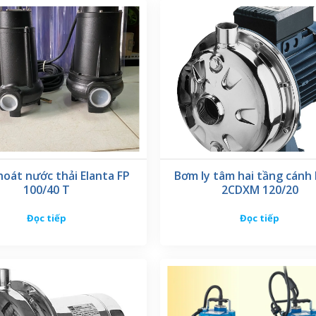
oát nước thải Elanta FP
Bơm ly tâm hai tầng cánh
100/40 T
2CDXM 120/20
Đọc tiếp
Đọc tiếp