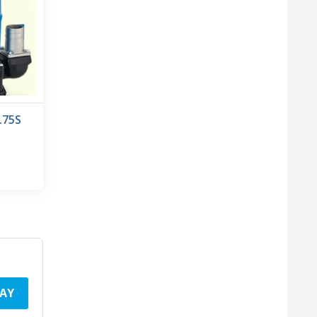
.75S
AY