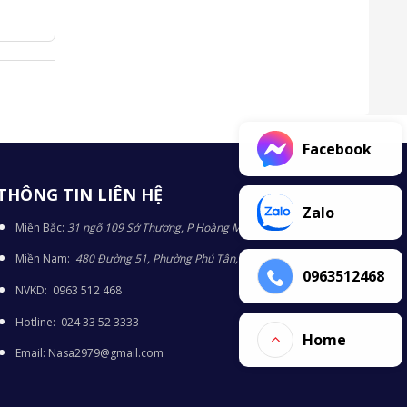
Facebook
THÔNG TIN LIÊN HỆ
Zalo
Miền Bắc:
31 ngõ 109 Sở Thượng, P Hoàng Mai, TP Hà Nội
Miền Nam:
480 Đường 51, Phường Phú Tân, TP Bình Dương
0963512468
NVKD: 0963 512 468
Hotline: 024 33 52 3333
Home
Email: Nasa2979@gmail.com