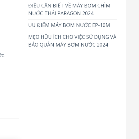
ĐIỀU CẦN BIẾT VỀ MÁY BƠM CHÌM
NƯỚC THẢI PARAGON 2024
ƯU ĐIỂM MÁY BƠM NƯỚC EP-10M
MẸO HỮU ÍCH CHO VIỆC SỬ DỤNG VÀ
BẢO QUẢN MÁY BƠM NƯỚC 2024
c.