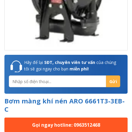
Hãy để lại
SĐT, chuyên viên tư vấn
của chúng
tôi sẽ gọi ngay cho bạn
miễn phí!
Bơm màng khí nén ARO 6661T3-3EB-
C
Gọi ngay hotline: 0963512468