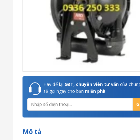
Hãy để lại
SĐT, chuyên viên tư vấn
của chúng
sẽ gọi ngay cho bạn
miễn phí!
Mô tả