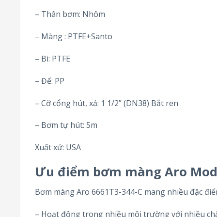
– Thân bơm: Nhôm
– Màng : PTFE+Santo
– Bi: PTFE
– Đế: PP
– Cỡ cổng hút, xả: 1 1/2” (DN38) Bắt ren
– Bơm tự hút: 5m
Xuất xứ: USA
Ưu điểm bơm màng Aro Mode
Bơm màng Aro 6661T3-344-C mang nhiều đặc điểm v
– Hoạt động trong nhiều môi trường với nhiều c