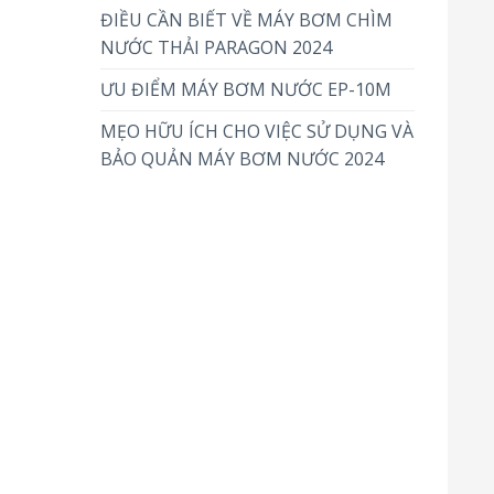
ĐIỀU CẦN BIẾT VỀ MÁY BƠM CHÌM
NƯỚC THẢI PARAGON 2024
ƯU ĐIỂM MÁY BƠM NƯỚC EP-10M
MẸO HỮU ÍCH CHO VIỆC SỬ DỤNG VÀ
BẢO QUẢN MÁY BƠM NƯỚC 2024