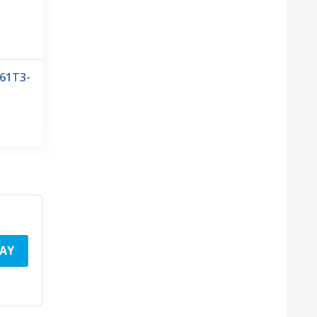
61T3-
AY